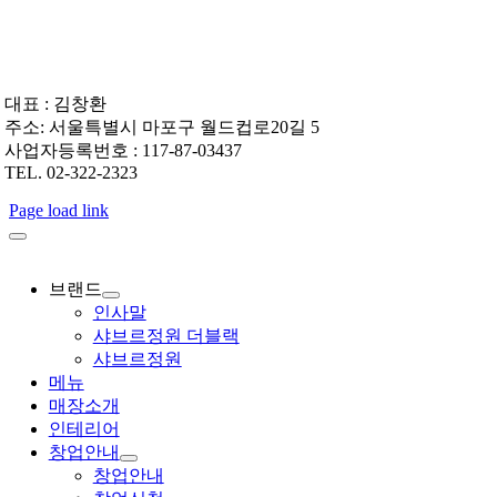
Skip
to
content
대표 : 김창환
주소: 서울특별시 마포구 월드컵로20길 5
사업자등록번호 : 117-87-03437
TEL. 02-322-2323
Page load link
브랜드
인사말
샤브르정원 더블랙
샤브르정원
메뉴
매장소개
인테리어
창업안내
창업안내