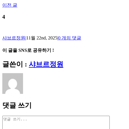
Skip
이전 글
to
content
4
샤브르정원
|
11월 22nd, 2025
|
0 개의 댓글
이 글을 SNS로 공유하기 !
Facebook
X
Reddit
LinkedIn
Tumblr
Pinterest
Vk
이
글쓴이 :
샤브르정원
메
일
댓글 쓰기
댓
글