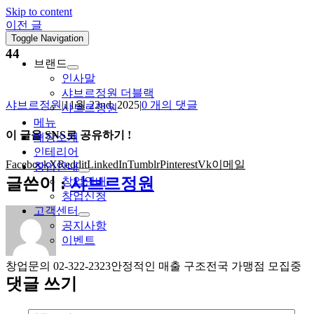
Skip to content
이전 글
Toggle Navigation
44
브랜드
인사말
샤브르정원 더블랙
샤브르정원
|
11월 22nd, 2025
|
0 개의 댓글
샤브르정원
메뉴
이 글을 SNS로 공유하기 !
매장소개
인테리어
Facebook
X
Reddit
LinkedIn
Tumblr
Pinterest
Vk
이메일
창업안내
글쓴이 :
샤브르정원
창업안내
창업신청
고객센터
공지사항
이벤트
창업문의 02-322-2323
안정적인 매출 구조
전국 가맹점 모집중
댓글 쓰기