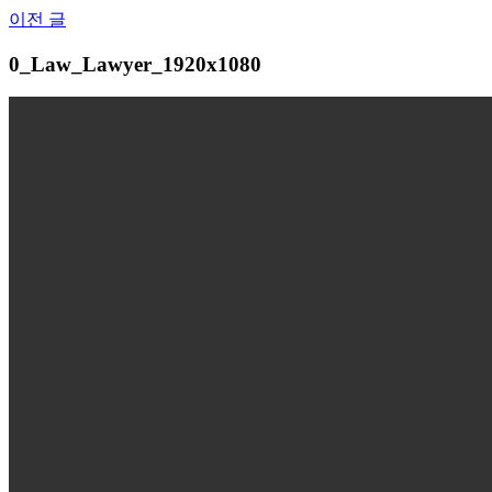
Skip
이전 글
to
content
0_Law_Lawyer_1920x1080