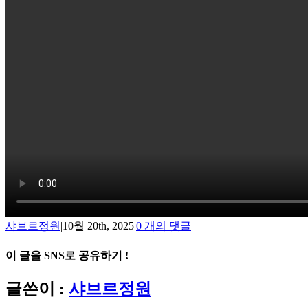
샤브르정원
|
10월 20th, 2025
|
0 개의 댓글
이 글을 SNS로 공유하기 !
Facebook
X
Reddit
LinkedIn
Tumblr
Pinterest
Vk
이
글쓴이 :
샤브르정원
메