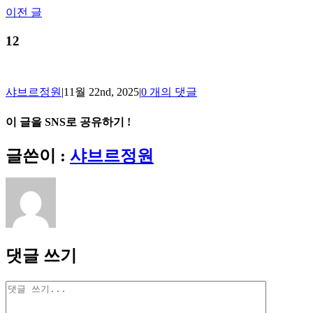
Skip
이전 글
to
content
12
샤브르정원
|
11월 22nd, 2025
|
0 개의 댓글
이 글을 SNS로 공유하기 !
Facebook
X
Reddit
LinkedIn
Tumblr
Pinterest
Vk
이
글쓴이 :
샤브르정원
메
일
댓글 쓰기
댓
글