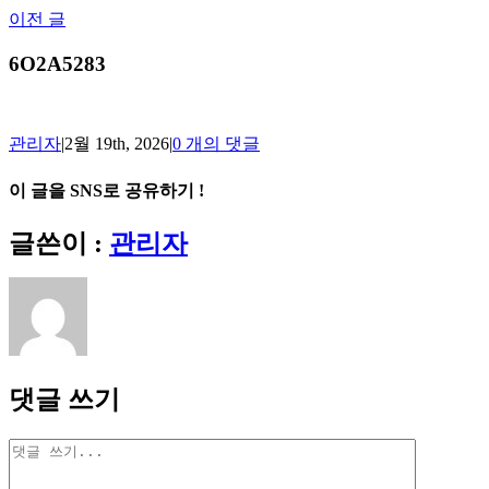
Skip
이전 글
to
content
6O2A5283
관리자
|
2월 19th, 2026
|
0 개의 댓글
이 글을 SNS로 공유하기 !
Facebook
X
Reddit
LinkedIn
Tumblr
Pinterest
Vk
이
글쓴이 :
관리자
메
일
댓글 쓰기
댓
글