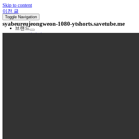
Skip to content
이전 글
Toggle Navigation
syabeureujeongweon-1080-ytshorts.savetube.me
브랜드
인사말
샤브르정원 더블랙
샤브르정원
메뉴
매장소개
인테리어
창업안내
창업안내
창업신청
고객센터
공지사항
이벤트
창업문의 02-322-2323
안정적인 매출 구조
전국 가맹점 모집중