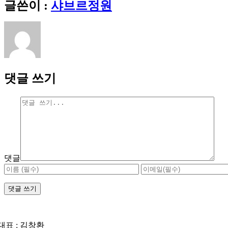
글쓴이 :
샤브르정원
댓글 쓰기
댓글
대표 : 김창환